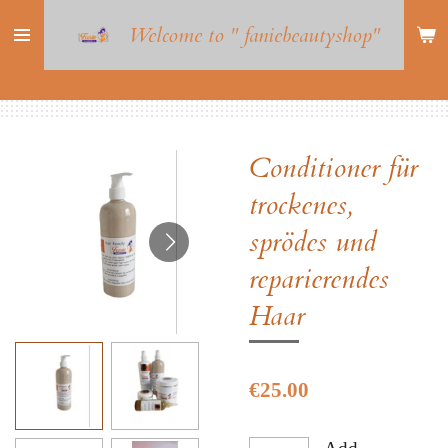
Skip
Welcome to " faniebeautyshop"
to
main
content
Conditioner für
trockenes,
sprödes und
reparierendes
Haar
€25.00