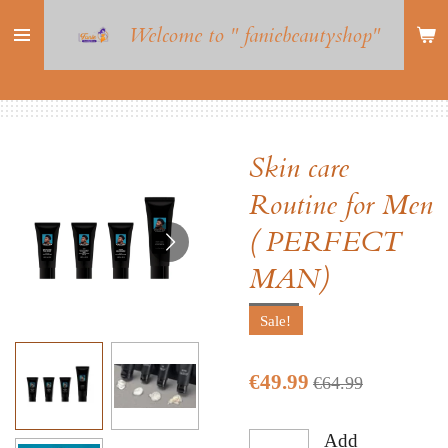
Skip
Welcome to " faniebeautyshop"
to
main
content
Skin care
Routine for Men
( PERFECT
MAN)
Sale!
€49.99
€64.99
Add